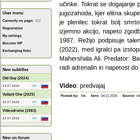
učinke. Tokrat se dogajanje 
jugozahoda, kjer elitna skupin
User menu
Currently on page:
922
je plenilec tokrat bolj smrt
Registration
izjemno akcijo, napeto zgodbo
My settings
1987. Režijo podpisuje tale
Become VIP
(2022), med igralci pa izst
Exchanging links
Mahershala Ali. Predator: Ba
radi adrenalin in napetost do
New subtitles
Old Guy (2024)
Video
:
predvajaj
23.07.2026
Valiant One (2025)
Posted by:
Nik
Sent:
04.11.2025
Source:
kl
22.07.2026
Videodrome (1983)
22.07.2026
New on forum