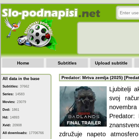
Home
Subtitles
Upload subtitle
Predator: Mrtva zemlja (2025) [Preda
All data in the base
Subtitles:
37662
Ljubitelji
Series:
14583
svoj raču
Movies:
23079
novembra 
Dvd:
1861
Predator: 
Hd:
14893
znanstve
Xvid:
20908
združuje napeto atmosfero,
All downloads:
17706766